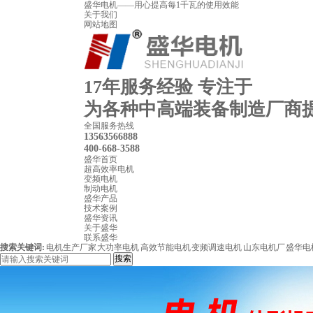
盛华电机——用心提高每1千瓦的使用效能
关于我们
网站地图
17年服务经验
专注于
为各种
中高端装备制造厂商
全国服务热线
13563566888
400-668-3588
盛华首页
超高效率电机
变频电机
制动电机
盛华产品
技术案例
盛华资讯
关于盛华
联系盛华
搜索关键词:
电机生产厂家
大功率电机
高效节能电机
变频调速电机
山东电机厂
盛华电