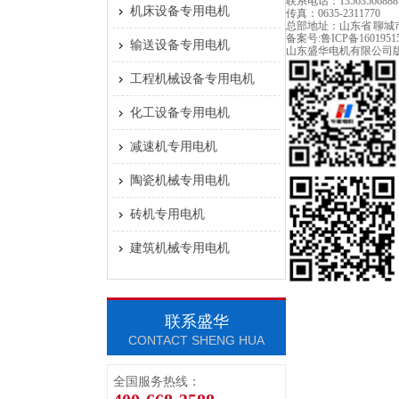
联系电话：13563566888
机床设备专用电机
传真：0635-2311770
总部地址：山东省 聊城市
备案号:
鲁ICP备160195
输送设备专用电机
山东盛华电机有限公司
工程机械设备专用电机
化工设备专用电机
减速机专用电机
陶瓷机械专用电机
砖机专用电机
建筑机械专用电机
联系盛华
CONTACT SHENG HUA
全国服务热线：