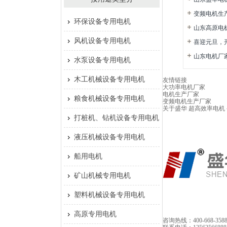
低极数电机上
变频电机生
环保设备专用电机
个接线盒？
山东高原电
风机设备专用电机
喜迎元旦，
2023！
山东电机厂
水泵设备专用电机
木工机械设备专用电机
友情链接
大功率电机厂家
电机生产厂家
粮食机械设备专用电机
变频电机生产厂家
关于盛华
超高效率电机
打桩机、钻机设备专用电机
液压机械设备专用电机
船用电机
矿山机械专用电机
塑料机械设备专用电机
高原专用电机
咨询热线：400-668-358