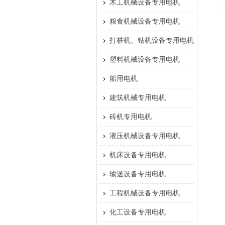
木工机械设备专用电机
粮食机械设备专用电机
打桩机、钻机设备专用电机
塑料机械设备专用电机
船用电机
建筑机械专用电机
砖机专用电机
液压机械设备专用电机
机床设备专用电机
输送设备专用电机
工程机械设备专用电机
化工设备专用电机