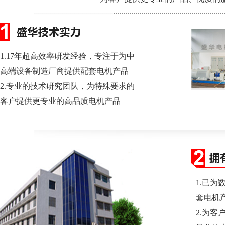
1.17年超高效率研发经验，专注于为中
高端设备制造厂商提供配套电机产品
2.专业的技术研究团队，为特殊要求的
客户提供更专业的高品质电机产品
1.已
套电机
2.为