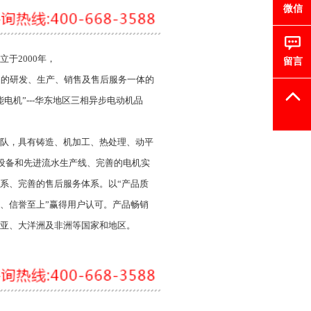
微信
微信
于2000年，
留言
留言
品的研发、生产、销售及售后服务一体的
电机”---华东地区三相异步电动机品
队，具有铸造、机加工、热处理、动平
工设备和先进流水生产线、完善的电机实
系、完善的售后服务体系。以“产品质
、信誉至上”赢得用户认可。产品畅销
亚、大洋洲及非洲等国家和地区。