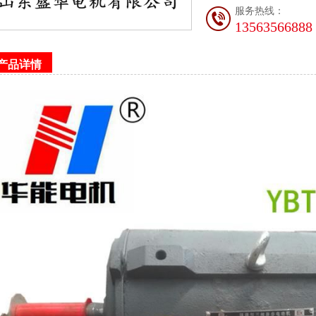
服务热线：
13563566888
产品详情