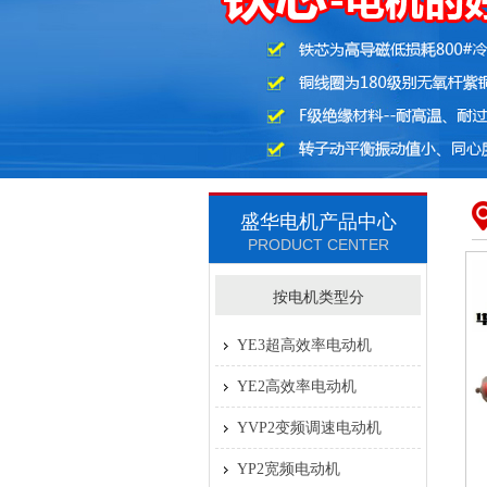
盛华电机产品中心
PRODUCT CENTER
按电机类型分
YE3超高效率电动机
YE2高效率电动机
YVP2变频调速电动机
YP2宽频电动机