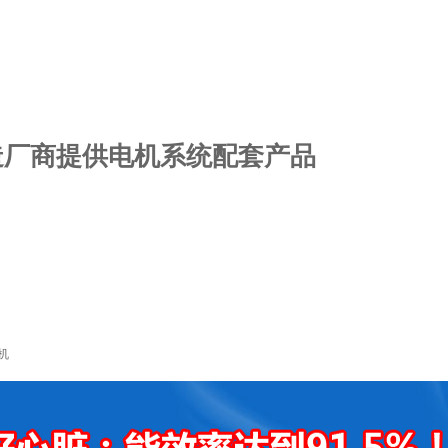
造厂商
提供电机系统配套产品
机