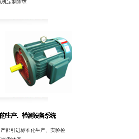
电机定制需求
华生产部引进标准化生产、实验检