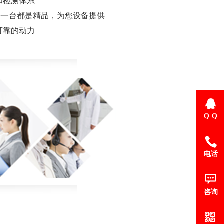
和检测体系
证每一台都是精品，为您设备提供
可靠的动力
Q 
Q Q
电话
电话
咨询
咨询