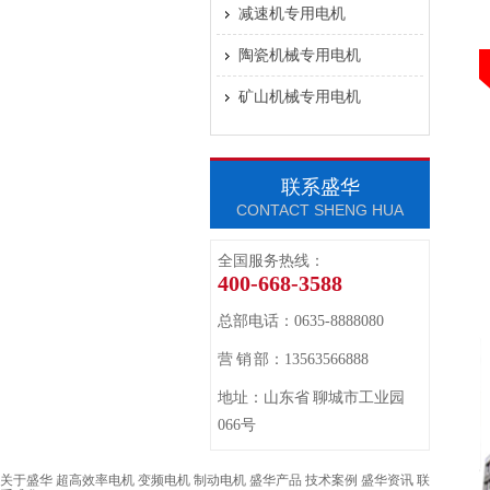
减速机专用电机
陶瓷机械专用电机
矿山机械专用电机
联系盛华
CONTACT SHENG HUA
全国服务热线：
400-668-3588
总部电话：0635-8888080
营 销 部：13563566888
地址：山东省 聊城市工业园
066号
关于盛华
超高效率电机
变频电机
制动电机
盛华产品
技术案例
盛华资讯
联