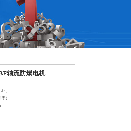
YBF轴流防爆电机
电压）
频率）
m