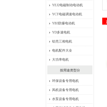
YEJ2电磁制动电动机
YCT电磁调速电动机
YB3防爆电动机
YD多速电机
铝壳三相电机
电机配件大全
大功率电机
按用途类型分
环保设备专用电机
风机设备专用电机
水泵设备专用电机